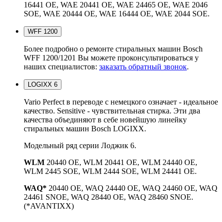
16441 OE, WAE 20441 OE, WAE 24465 OE, WAE 2046
SOE, WAE 20444 OE, WAE 16444 OE, WAE 2044 SOE.
WFF 1200
Более подробно о ремонте стиральных машин Bosch
WFF 1200/1201 Вы можете проконсультироваться у
наших специалистов:
заказать обратный звонок
.
LOGIXX 6
Vario Perfect в переводе с немецкого означает - идеальное
качество. Sensitive - чувствительная стирка. Эти два
качества объединяют в себе новейшую линейку
стиральных машин Bosch LOGIXX.
Модельный ряд серии Лоджик 6.
WLM
20440 OE, WLM 20441 OE, WLM 24440 OE,
WLM 2445 SOE, WLM 2444 SOE, WLM 24441 OE.
WAQ*
20440 OE, WAQ 24440 OE, WAQ 24460 OE, WAQ
24461 SNOE, WAQ 28440 OE, WAQ 28460 SNOE.
(*AVANTIXX)