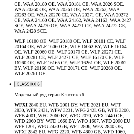
CE, WAA 20180 OE, WAA 20181 CE, WAA 2026 SOE,
WAA 20260 OE, WAA 20261 OE, WAA 20262, WAA
20263 OE, WAA 20270 CE, WAA 20271 CE, WAA 20272
CE, WAA 24160 OE, WAA 24162, WAA 24163, WAA 2427
SCE, WAA 24270 OE, WAA 24271 CE, WAA 24272 CE,
WAA 2428 SCE.
WLF
16180 OE, WLF 20180 OE, WLF 20181 CE, WLF
20164 OE, WLF 16060 OE, WLF 16062 BY, WLF 16164
OE, WLF 20060 OE, WLF 20170 CE, WLF 20271 CE,
WLF 20281 CE, WLF 24271 CE, WLF 16170 CE, WLF
16260 OE, WLF 16165 CE, WLF 16261 OE, WLF 20062
BY, WLF 20160 OE, WLF 20171 CE, WLF 20260 OE,
WLF 20261 OE.
CLASSIXX 6
Модельный ряд серии Классик x6.
WFXI
2840 EU, WFB 2001 BY, WFE 2021 EU, WFT
2830, WFK 2431, WFW 3231, WFG 242L GB, WFB 3200,
WFB 4001, WFG 2060 BY, WFG 2070, WFX 2440 OE,
WFD 2060 BY, WFD 1660 BY, WFO 1607, WFD 2090 EU,
WFF 1201, WFG 2420 GB, WFT 2806, WFX 2840 OE,
WFXI 2842 EU, WFG 2220, WFB 4800 GB, WFD 1060,