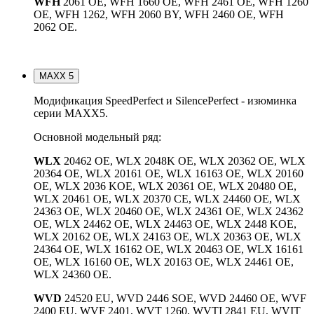
WFH
2061 OE, WFH 1660 OE, WFH 2461 OE, WFH 1260
OE, WFH 1262, WFH 2060 BY, WFH 2460 OE, WFH
2062 OE.
MAXX 5
Модификация SpeedPerfect и SilencePerfect - изюминка
серии MAXX5.
Основной модельный ряд:
WLX
20462 OE, WLX 2048K OE, WLX 20362 OE, WLX
20364 OE, WLX 20161 OE, WLX 16163 OE, WLX 20160
OE, WLX 2036 KOE, WLX 20361 OE, WLX 20480 OE,
WLX 20461 OE, WLX 20370 CE, WLX 24460 OE, WLX
24363 OE, WLX 20460 OE, WLX 24361 OE, WLX 24362
OE, WLX 24462 OE, WLX 24463 OE, WLX 2448 KOE,
WLX 20162 OE, WLX 24163 OE, WLX 20363 OE, WLX
24364 OE, WLX 16162 OE, WLX 20463 OE, WLX 16161
OE, WLX 16160 OE, WLX 20163 OE, WLX 24461 OE,
WLX 24360 OE.
WVD
24520 EU, WVD 2446 SOE, WVD 24460 OE, WVF
2400 EU, WVF 2401, WVT 1260, WVTI 2841 EU, WVIT